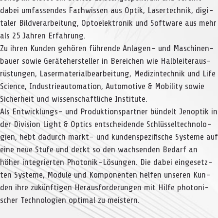
dabei umfas­sen­des Fach­wis­sen aus Optik, Laser­tech­nik, digi­
ta­ler Bild­ver­ar­bei­tung, Opto­elek­tro­nik und Soft­ware aus mehr
als 25 Jah­ren Erfahrung.
Zu ihren Kun­den gehö­ren füh­rende Anla­gen- und Maschi­nen­
bauer sowie Gerä­te­her­stel­ler in Berei­chen wie Halb­lei­ter­aus­
rüs­tun­gen, Laser­ma­te­ri­al­be­ar­bei­tung, Medi­zin­tech­nik und Life
Sci­ence, Indus­trie­au­to­ma­tion, Auto­mo­tive & Mobi­lity sowie
Sicher­heit und wis­sen­schaft­li­che Institute.
Als Ent­wick­lungs- und Pro­duk­ti­ons­part­ner bün­delt Jen­op­tik in
der Divi­sion Light & Optics ent­schei­dende Schlüs­sel­tech­no­lo­
gien, hebt dadurch markt- und kun­den­spe­zi­fi­sche Sys­teme auf
eine neue Stufe und deckt so den wach­sen­den Bedarf an
höher inte­grier­ten Pho­to­nik-Lösun­gen. Die dabei ein­ge­setz­
ten Sys­teme, Module und Kom­po­nen­ten hel­fen unse­ren Kun­
den ihre zukünf­ti­gen Her­aus­for­de­run­gen mit Hilfe pho­to­ni­
scher Tech­no­lo­gien opti­mal zu meistern.