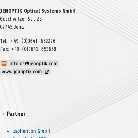
JENOPTIK Opti­cal Sys­tems GmbH
Gösch­wit­zer Str. 25
07745 Jena
Tel.: +49-(0)3641–652276
Fax: +49-(0)3641–653658
info.os@jenoptik.com
www.jenoptik.com
‹ Partner
asphericon GmbH