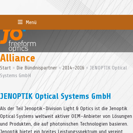
Skip
Menü
to
content
Alliance
Start
»
Die Bündnispartner
»
2014-2016
»
JENOPTIK Optical
Systems GmbH
JENOPTIK Optical Systems GmbH
Als der Teil Jen­op­tik-Divi­sion Light & Optics ist die Jen­op­tik
Opti­cal Sys­tems welt­weit akti­ver OEM-Anbie­ter von Lösun­gen
und Pro­duk­ten, die auf pho­to­ni­schen Tech­no­lo­gien basie­ren.
Jen­op­tik bie­tet ein brei­tes Leis­tungs­spek­trum und ver­eint