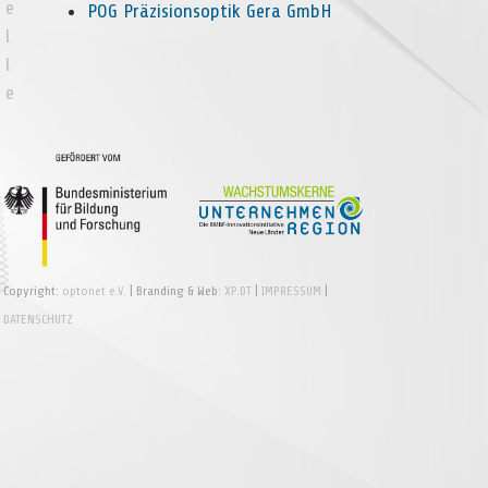
e
POG Präzisionsoptik Gera GmbH
l
l
e
Copyright:
optonet e.V.
| Branding & Web:
XP.DT
|
IMPRESSUM
|
DATENSCHUTZ