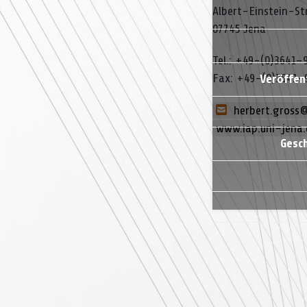
Albert-​Einstein-​St
07745 Jena
Tel.: +49-(0)3641–
Fax: +49-(0)3641–
Veröffen
herbert.gross
www.iap.uni-jena.
Gesch