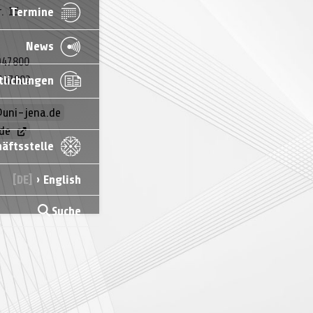
r. 15
Termine
News
947800
947802
tlichungen
@uni-jena.de
de
äftsstelle
[DE]
› English
Suche