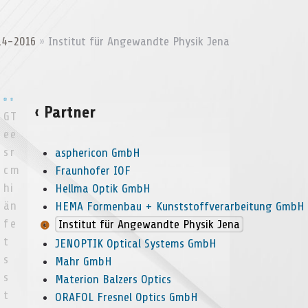
14-2016
»
Institut für Angewandte Physik Jena
‹ Partner
G
T
e
e
s
r
asphericon GmbH
c
m
Fraunhofer IOF
h
i
Hellma Optik GmbH
­
ä
n
HEMA Formenbau + Kunststoffverarbeitung GmbH
f
e
Institut für Angewandte Physik Jena
t
JENOPTIK Optical Systems GmbH
s
Mahr GmbH
s
Materion Balzers Optics
t
ORAFOL Fresnel Optics GmbH