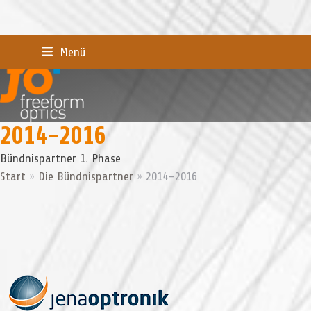
Skip
Menü
to
content
2014-2016
Bünd­nis­part­ner 1. Phase
Start
»
Die Bündnispartner
»
2014-2016